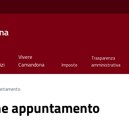
na
Vivere
Trasparenza
izi
Camandona
Imposte
amministrativa
untamento
ne appuntamento