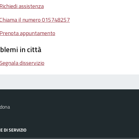
Richiedi assistenza
Chiama il numero 015748257
Prenota appuntamento
blemi in città
Segnala disservizio
dona
E DI SERVIZIO