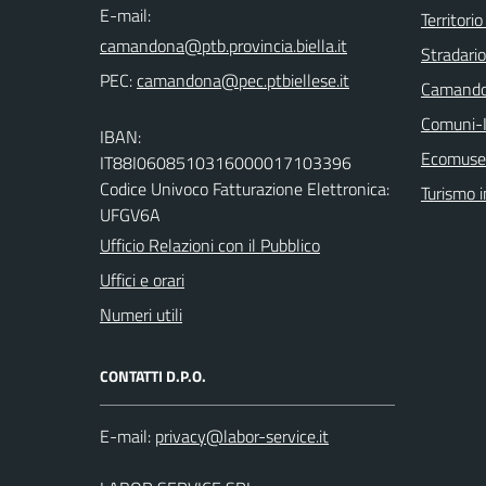
E-mail:
Territorio
Stradari
PEC:
Camando
Comuni-I
IBAN:
Ecomuseo
IT88I0608510316000017103396
Codice Univoco Fatturazione Elettronica:
Turismo i
UFGV6A
Ufficio Relazioni con il Pubblico
Uffici e orari
Numeri utili
CONTATTI D.P.O.
E-mail: